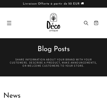
IGNORER
ET PASSER
Livraison Offerte à partir de 50 EUR 🚚
AU
CONTENU
Panier
Blog Posts
SHARE INFORMATION ABOUT YOUR BRAND WITH YOUR
CUSTOMERS. DESCRIBE A PRODUCT, MAKE ANNOUNCEMENTS,
OR WELCOME CUSTOMERS TO YOUR STORE.
News