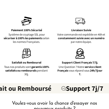
Γ
Paiement 100% Sécurisé
Livraison Suivie
Système de cryptage SSL pour
Votre commande est expédiée en 48h et
sécuriser à 100% les paiements
selon
constamment suivie avec un numéro
les normes Françaises.
par notre équipe.
Satisfait ou Remboursé
Support Client Français 7/7j.
Tous nos produits sont
garantis 100%
Une Question ? Notre
service client
satisfaits ou remboursés
pendant
Français
vous répond sous
24h/7j sur
30j.
7.
ait ou Remboursé
Support 7j/7
Voulez-vous avoir la chance d'essayer nos
nouveaux produits ?